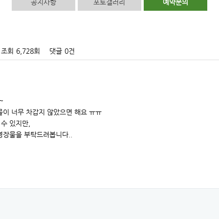
공지사항
포토갤러리
예약문의
조회
6,728회
댓글
0건
~
물이 너무 차갑지 않았으면 해요 ㅠㅠ
수 있지만,
영장물을 부탁드려봅니다..