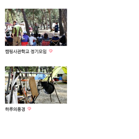
캠핑사관학교 정기모임
하루의풍경