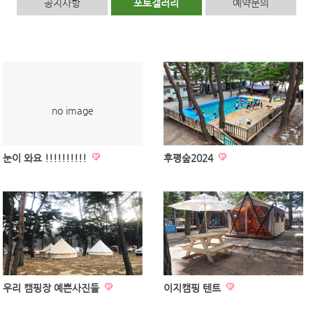
공지사항
포토갤러리
예약문의
no image
눈이 와요 !!!!!!!!!!
후평숲2024
우리 캠핑장 예쁜사진들
이지캠핑 텐트