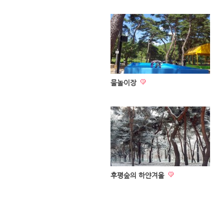
물놀이장
후평숲의 하얀겨울