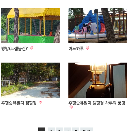
방방(트램블린)`
어느하루
후평숲유원지 캠핑장
후평숲유원지 캠핑장 하루의 풍경