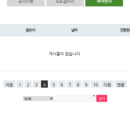
공지사항
포토갤러리
예약문의
글쓴이
날짜
진행현
게시물이 없습니다.
처음
1
2
3
4
5
6
7
8
9
10
다음
맨끝