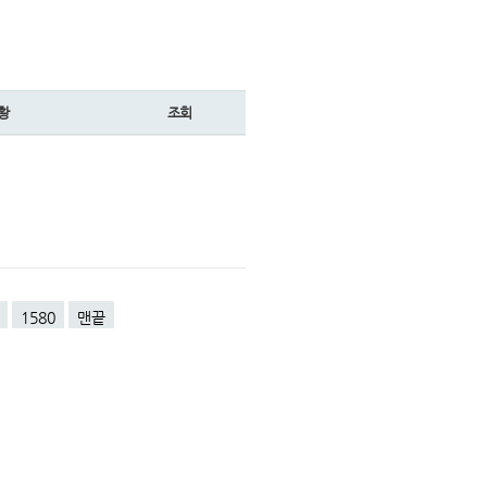
황
조회
1580
맨끝