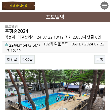
포토앨범
포토앨범
후평숲2024
작성자
최고관리자
24-07-22 13:12
조회
2,853회
댓글
0건
102회 다운로드
DATE : 2024-07-22
2244.mp4
(3.5M)
13:12:49
이전글
다음글
목록
본문