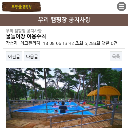
우리 캠핑장 공지사항
우리 캠핑장 공지사항
물놀이장 이용수칙
작성자
최고관리자
18-08-06 13:42
조회
5,283회
댓글
0건
이전글
다음글
목록
본문