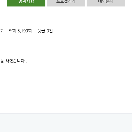
공지사항
포토갤러리
예약문의
17
조회
5,199회
댓글
0건
개동 하였습니다 .